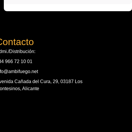
Contacto
dmi./Distribución:
34 966 72 10 01
nfo@ambifuego.net
venida Cañada del Cura, 29, 03187 Los
ontesinos, Alicante