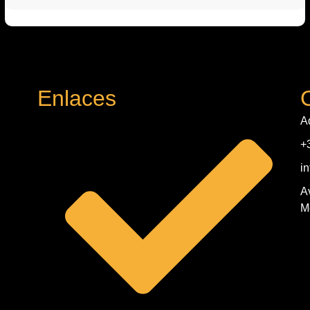
Enlaces
A
+
i
A
M