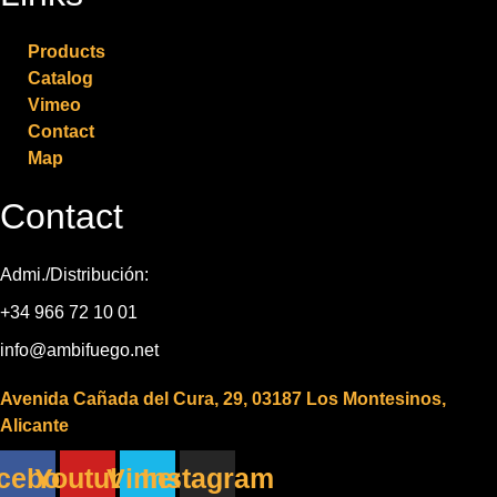
Products
Catalog
Vimeo
Contact
Map
Contact
Admi./Distribución:
+34 966 72 10 01
info@ambifuego.net
Avenida Cañada del Cura, 29, 03187 Los Montesinos,
Alicante
cebook
Youtube
Vimeo
Instagram