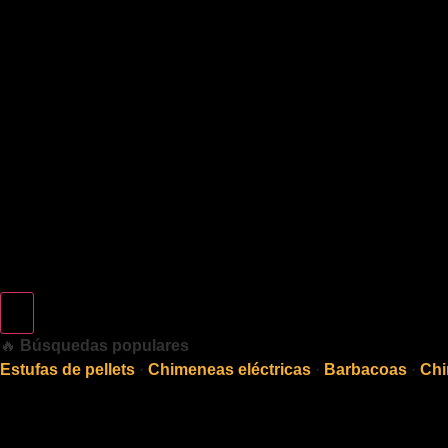
🔥
Búsquedas populares
Estufas de pellets
·
Chimeneas eléctricas
·
Barbacoas
·
Chi