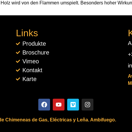
as Holz wird von den Flammen umspielt. Besonders hoher Wirku
Links
A
Produkte
Broschure
+
Vimeo
i
Kontakt
A
Karte
M
 de Chimeneas de Gas, Eléctricas y Leña. Ambifuego.