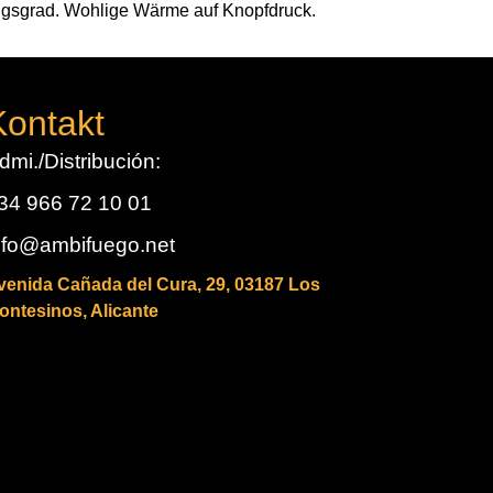
ngsgrad. Wohlige Wärme auf Knopfdruck.
Kontakt
dmi./Distribución:
34 966 72 10 01
nfo@ambifuego.net
venida Cañada del Cura, 29, 03187 Los
ontesinos, Alicante